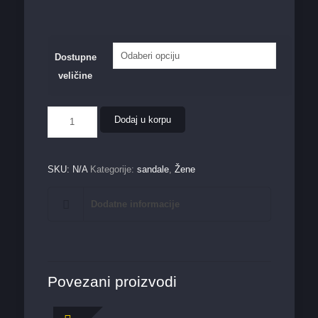
Dostupne
veličine
Ženska
Dodaj u korpu
sandala
LS23103
količina
SKU:
N/A
Kategorije:
sandale
,
Žene
Dodatne informacije
Povezani proizvodi