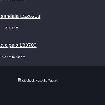
 sandala LS26203
25,00
KM
a cipela L39709
0,00
KM
50,00
KM