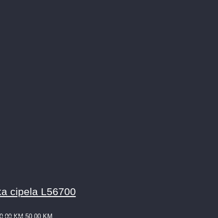
a cipela L56700
0,00
KM
50,00
KM