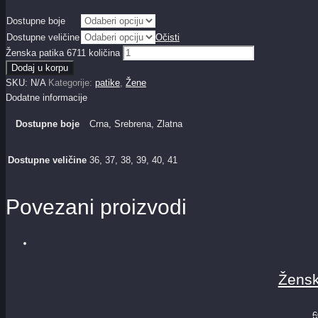
Dostupne boje
Dostupne veličine
Očisti
Ženska patika 6711 količina
Dodaj u korpu
SKU:
N/A
Kategorije:
patike
,
Žene
Dodatne informacije
Dostupne boje
Crna, Srebrena, Zlatna
Dostupne veličine
36, 37, 38, 39, 40, 41
Povezani proizvodi
Žensk
6