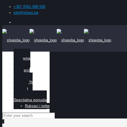
+387 (0)61 898 500
info@shoes.ba
Naslovna
Žene
Muškarci
Djeca
Sniženo %
O nama
Kontakt
Specijalna ponuda
Ruksaci i torbe
0