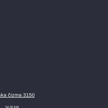
ka čizma 3150
54,00
KM