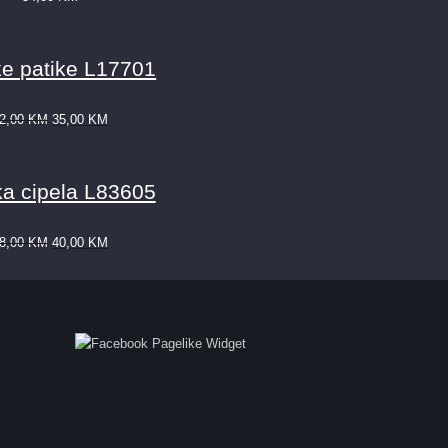
e patike L17701
2,00
KM
35,00
KM
a cipela L83605
8,00
KM
40,00
KM