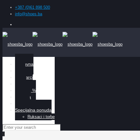
+387 (0)61 898 500
info@shoes.ba
Naslovna
Žene
Muškarci
Djeca
Sniženo %
O nama
Kontakt
Specijalna ponuda
Ruksaci i torbe
0