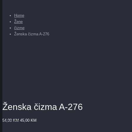
Home
Žene
čizme
Ženska čizma A-276
Ženska čizma A-276
54,00
KM
45,00
KM