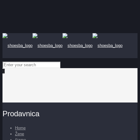
0
Prodavnica
Home
Žene
čizme