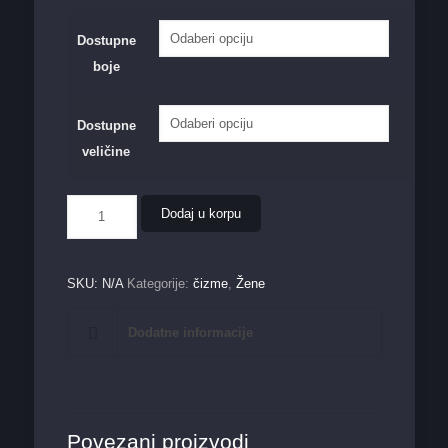
Dostupne
boje
Dostupne
veličine
Ženska
Dodaj u korpu
čizma
862
količina
SKU:
N/A
Kategorije:
čizme
,
Žene
Dodatne informacije
Povezani proizvodi