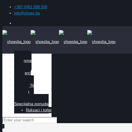
+387 (0)61 898 500
info@shoes.ba
Naslovna
Žene
Muškarci
Djeca
Sniženo %
O nama
Kontakt
Specijalna ponuda
Ruksaci i torbe
0