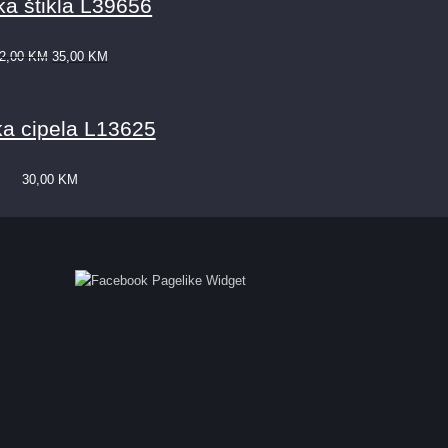
a štikla L39656
2,00
KM
35,00
KM
a cipela L13625
30,00
KM