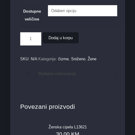
Dostupne
veličine
Ženska
Dodaj u korpu
čizma
718
količina
SKU:
N/A
Kategorije:
čizme
,
Sniženo
,
Žene
Dodatne informacije
Povezani proizvodi
Ženska cipela L13621
30,00
KM