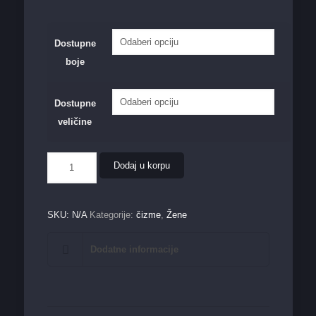
Dostupne
boje
Dostupne
veličine
Ženska
Dodaj u korpu
čizma
6813-
PG
količina
SKU:
N/A
Kategorije:
čizme
,
Žene
Dodatne informacije