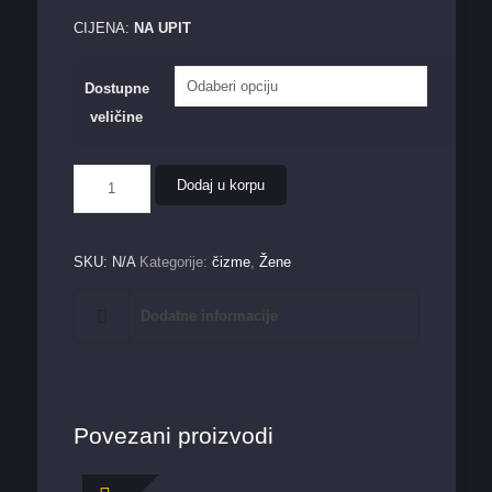
CIJENA:
NA UPIT
Dostupne
veličine
Ženska
Dodaj u korpu
čizma
56710
smeđa
količina
SKU:
N/A
Kategorije:
čizme
,
Žene
Dodatne informacije
Povezani proizvodi