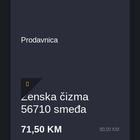
Prodavnica
Ženska čizma
56710 smeđa
71,50
KM
80,00
KM