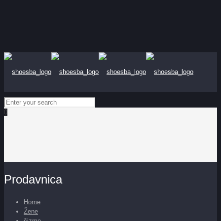
0
Prodavnica
Home
Žene
čizme