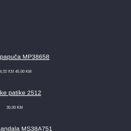
 papuča MP38658
4,00
KM
45,00
KM
ke patike 2512
30,00
KM
sandala MS38A751