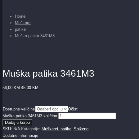
Home
Muškarci
patike
Muška patika 3461M3
Muška patika 3461M3
56,00
KM
45,00
KM
Dostupne veličine
Očisti
Muška patika 3461M3 količina
Dodaj u korpu
SKU:
N/A
Kategorije:
Muškarci
,
patike
,
Sniženo
Dodatne informacije