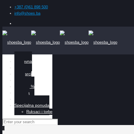
+387 (0)61 898 500
info@shoes.ba
Naslovna
Žene
Muškarci
Djeca
Sniženo %
O nama
Kontakt
Specijalna ponuda
Ruksaci i torbe
0