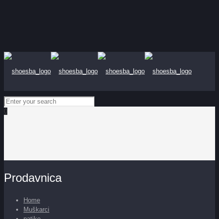
0
Prodavnica
Home
Muškarci
patike