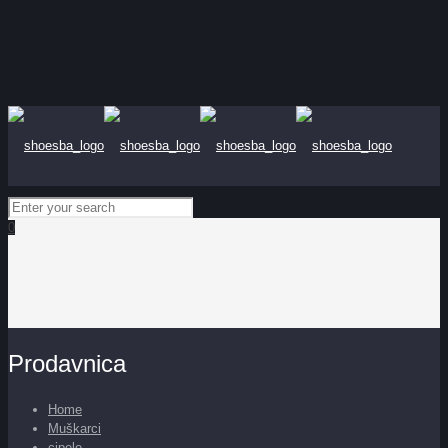
0
Prodavnica
Home
Muškarci
cipele