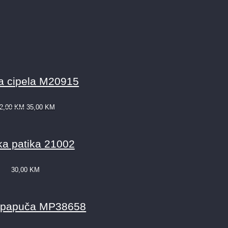
 cipela M20915
2,00
KM
35,00
KM
a patika 21002
30,00
KM
 papuča MP38658