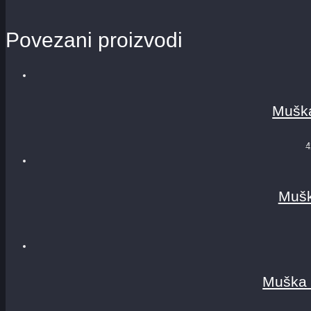
Povezani proizvodi
Muška
4
Mušk
Muška