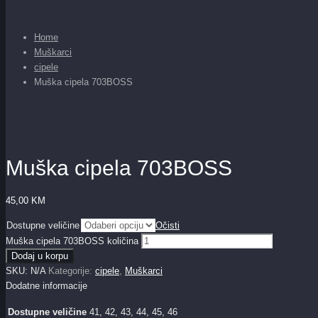
Home
Muškarci
cipele
Muška cipela 703BOSS
Muška cipela 703BOSS
45,00
KM
Dostupne veličine
Očisti
Muška cipela 703BOSS količina
Dodaj u korpu
SKU:
N/A
Kategorije:
cipele
,
Muškarci
Dodatne informacije
Dostupne veličine
41, 42, 43, 44, 45, 46