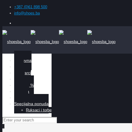
+387 (0)61 898 500
info@shoes.ba
Naslovna
Žene
Muškarci
Djeca
Sniženo %
O nama
Kontakt
Specijalna ponuda
Ruksaci i torbe
0