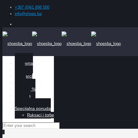
+387 (0)61 898 500
info@shoes.ba
Naslovna
Žene
Muškarci
Djeca
Sniženo %
O nama
Kontakt
Specijalna ponuda
Ruksaci i torbe
0