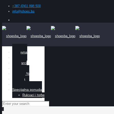
+387 (0)61 898 500
info@shoes.ba
Naslovna
Žene
Muškarci
Djeca
Sniženo %
O nama
Kontakt
Specijalna ponuda
Ruksaci i torbe
0