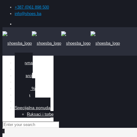
+387 (0)61 898 500
info@shoes.ba
Naslovna
Žene
Muškarci
Djeca
Sniženo %
O nama
Kontakt
Specijalna ponuda
Ruksaci i torbe
0