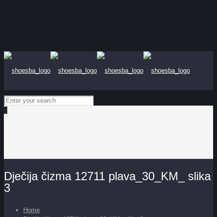
0
Dječija čizma 12711 plava_30_KM_ slika
3
Home