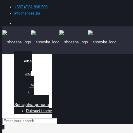
+387 (0)61 898 500
info@shoes.ba
Naslovna
Žene
Muškarci
Djeca
Sniženo %
O nama
Kontakt
Specijalna ponuda
Ruksaci i torbe
0