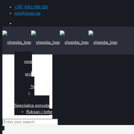
+387 (0)61 898 500
info@shoes.ba
Naslovna
Žene
Muškarci
Djeca
Sniženo %
O nama
Kontakt
Specijalna ponuda
Ruksaci i torbe
0