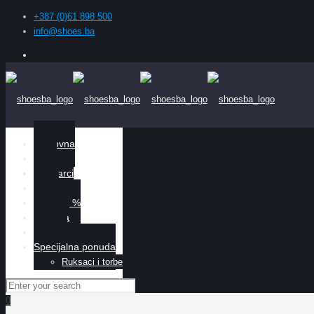
+387 (0)61 898 500
info@shoes.ba
Naslovna
Žene
Muškarci
Djeca
Sniženo %
O nama
Kontakt
Specijalna ponuda
Ruksaci i torbe
0