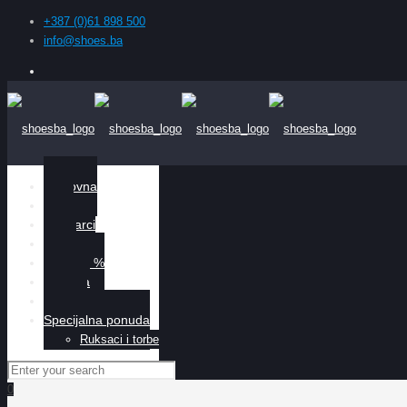
+387 (0)61 898 500
info@shoes.ba
Naslovna
Žene
Muškarci
Djeca
Sniženo %
O nama
Kontakt
Specijalna ponuda
Ruksaci i torbe
0