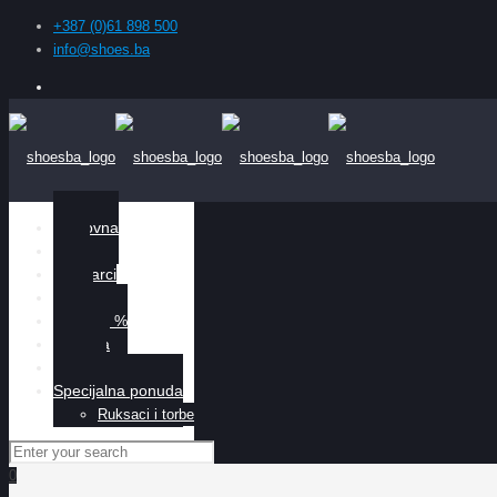
+387 (0)61 898 500
info@shoes.ba
Naslovna
Žene
Muškarci
Djeca
Sniženo %
O nama
Kontakt
Specijalna ponuda
Ruksaci i torbe
0