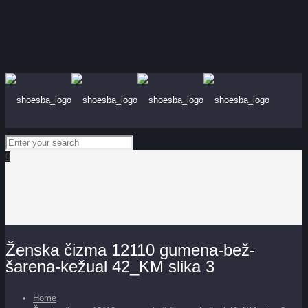
0
Ženska čizma 12110 gumena-bež-
šarena-kežual 42_KM slika 3
Home