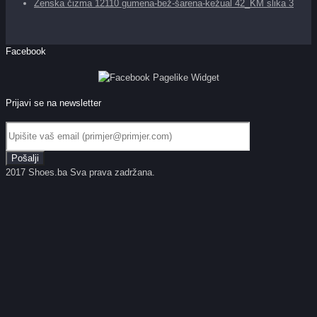
Ženska čizma 12110 gumena-bež-šarena-kežual 42_KM slika 3
Facebook
Prijavi se na newsletter
2017 Shoes.ba Sva prava zadržana.