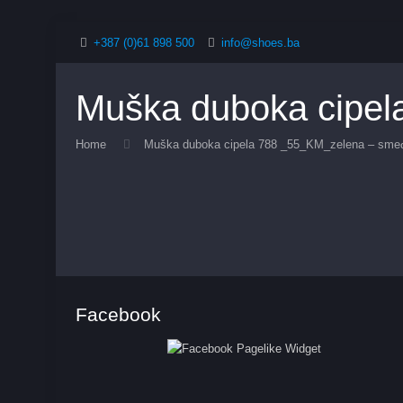
+387 (0)61 898 500
info@shoes.ba
Muška duboka cipe
Home
Muška duboka cipela 788 _55_KM_zelena – sme
Facebook