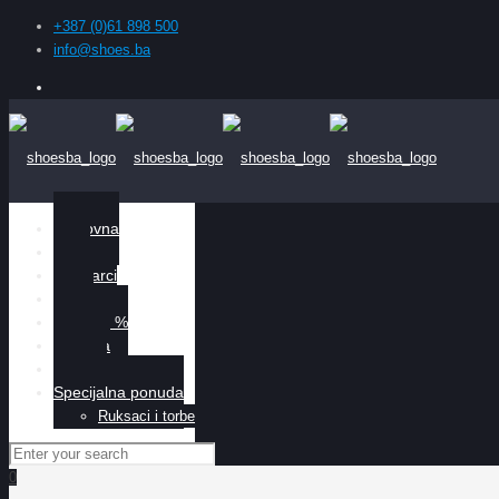
+387 (0)61 898 500
info@shoes.ba
Naslovna
Žene
Muškarci
Djeca
Sniženo %
O nama
Kontakt
Specijalna ponuda
Ruksaci i torbe
0