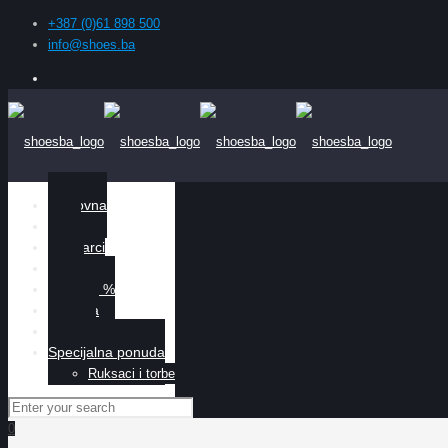
+387 (0)61 898 500
info@shoes.ba
Naslovna
Žene
Muškarci
Djeca
Sniženo %
O nama
Kontakt
Specijalna ponuda
Ruksaci i torbe
0