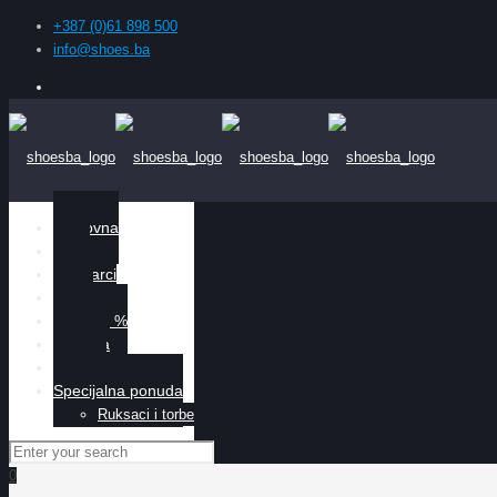
+387 (0)61 898 500
info@shoes.ba
Naslovna
Žene
Muškarci
Djeca
Sniženo %
O nama
Kontakt
Specijalna ponuda
Ruksaci i torbe
0