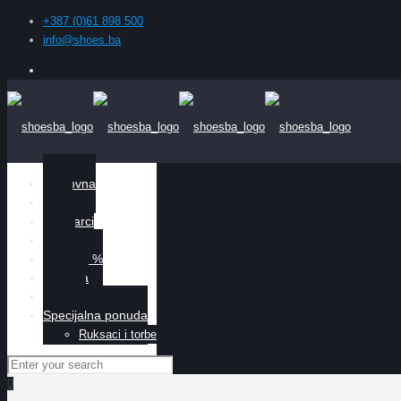
+387 (0)61 898 500
info@shoes.ba
Naslovna
Žene
Muškarci
Djeca
Sniženo %
O nama
Kontakt
Specijalna ponuda
Ruksaci i torbe
0