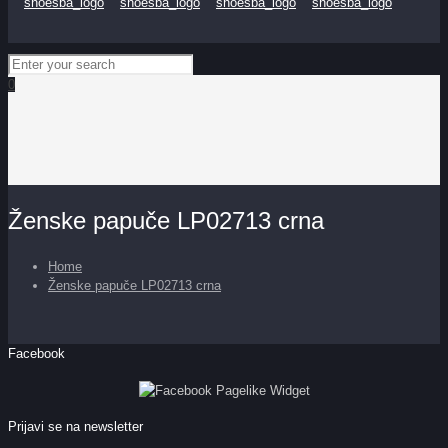
0
Ženske papuče LP02713 crna
Home
Ženske papuče LP02713 crna
Facebook
Prijavi se na newsletter