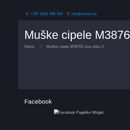
+387 (0)61 898 500
info@shoes.ba
Muške cipele M38763
Home
Muške cipele M38763 siva slika 3
Facebook